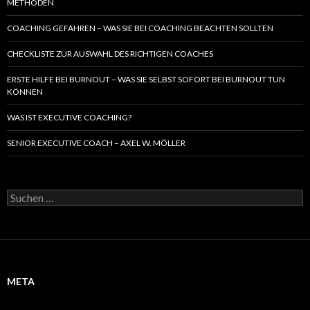
METHODEN
COACHING GEFAHREN – WAS SIE BEI COACHING BEACHTEN SOLLTEN
CHECKLISTE ZUR AUSWAHL DES RICHTIGEN COACHES
ERSTE HILFE BEI BURNOUT – WAS SIE SELBST SOFORT BEI BURNOUT TUN
KÖNNEN
WAS IST EXECUTIVE COACHING?
SENIOR EXECUTIVE COACH – AXEL W. MÖLLER
S
u
c
h
e
n
a
META
c
h
: